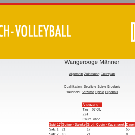
Wangerooge Männer
Allgemein
Zulassung
Courtplan
Qualifikation:
Setzliste
Spiele
Ergebnis
Hauptfeld:
Setzliste
Spiele
Ergebnis
Ansetzung
Tag
07.08.
Zeit
Court
-ohne-
Spiel 17
Gottge - Steinke
Groth Couto - Kaczmarek
Dauer
Satz 1
21
17
55
Satz 2
18
21
0