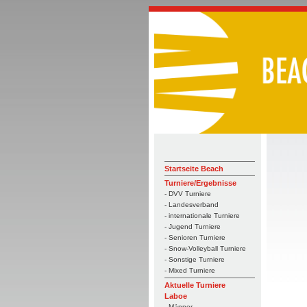
Startseite Beach
Turniere/Ergebnisse
- DVV Turniere
- Landesverband
- internationale Turniere
- Jugend Turniere
- Senioren Turniere
- Snow-Volleyball Turniere
- Sonstige Turniere
- Mixed Turniere
Aktuelle Turniere
Laboe
- Männer