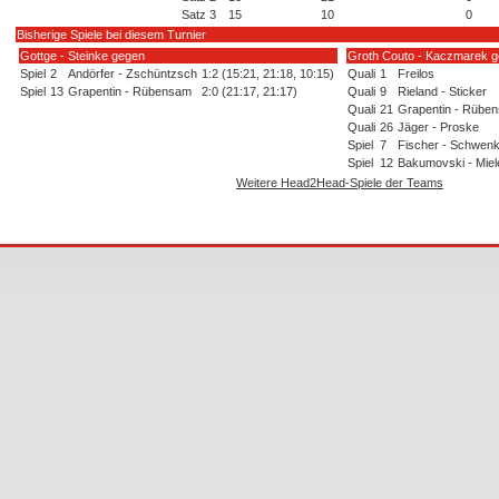
Satz 3
15
10
0
Bisherige Spiele bei diesem Turnier
Gottge - Steinke gegen
Groth Couto - Kaczmarek 
Spiel
2
Andörfer - Zschüntzsch
1:2 (15:21, 21:18, 10:15)
Quali
1
Freilos
Spiel
13
Grapentin - Rübensam
2:0 (21:17, 21:17)
Quali
9
Rieland - Sticker
Quali
21
Grapentin - Rübe
Quali
26
Jäger - Proske
Spiel
7
Fischer - Schwen
Spiel
12
Bakumovski - Miel
Weitere Head2Head-Spiele der Teams