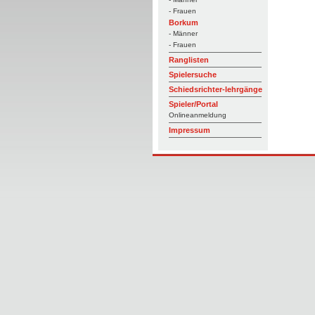
- Frauen
Borkum
- Männer
- Frauen
Ranglisten
Spielersuche
Schiedsrichter-lehrgänge
Spieler/Portal
Onlineanmeldung
Impressum