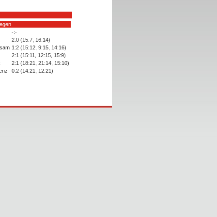
gegen
-:-
2:0 (15:7, 16:14)
nsam
1:2 (15:12, 9:15, 14:16)
2:1 (15:11, 12:15, 15:9)
k
2:1 (18:21, 21:14, 15:10)
enz
0:2 (14:21, 12:21)