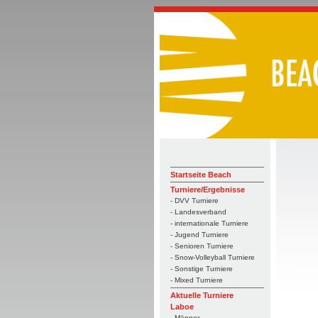
Startseite Beach
Turniere/Ergebnisse
- DVV Turniere
- Landesverband
- internationale Turniere
- Jugend Turniere
- Senioren Turniere
- Snow-Volleyball Turniere
- Sonstige Turniere
- Mixed Turniere
Aktuelle Turniere
Laboe
- Männer