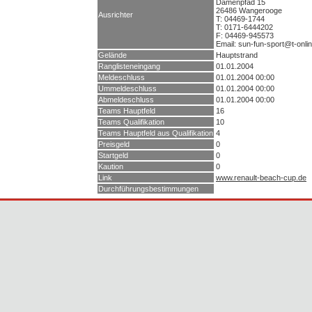
Damenpfad 15
26486 Wangerooge
Ausrichter
T: 04469-1744
T: 0171-6444202
F: 04469-945573
Email: sun-fun-sport@t-onli
Gelände
Hauptstrand
Ranglisteneingang
01.01.2004
Meldeschluss
01.01.2004 00:00
Ummeldeschluss
01.01.2004 00:00
Abmeldeschluss
01.01.2004 00:00
Teams Hauptfeld
16
Teams Qualifikation
10
Teams Hauptfeld aus Qualifikation
4
Preisgeld
0
Startgeld
0
Kaution
0
Link
www.renault-beach-cup.de
Durchführungsbestimmungen