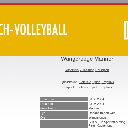
Wangerooge Männer
Allgemein
Zulassung
Courtplan
Qualifikation:
Setzliste
Spiele
Ergebnis
Hauptfeld:
Setzliste
Spiele
Ergebnis
Datum von
06.08.2004
Datum bis
08.08.2004
Geschlecht
Männer
Typ
Renault Beach Cup
Ort
Wangerooge
Sun & Fun Sportmarketing
Peter Kuchenbuch