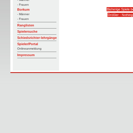
- Frauen
Bisherige Spiele b
Borkum
- Männer
Drößler - Nothin
- Frauen
Ranglisten
Spielersuche
Schiedsrichter-lehrgänge
Spieler/Portal
Onlineanmeldung
Impressum