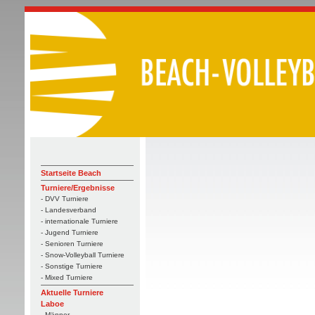
Startseite Beach
Turniere/Ergebnisse
- DVV Turniere
- Landesverband
- internationale Turniere
- Jugend Turniere
- Senioren Turniere
- Snow-Volleyball Turniere
- Sonstige Turniere
- Mixed Turniere
Aktuelle Turniere
Laboe
- Männer