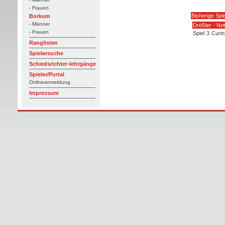
- Frauen
Bisherige Spi
Borkum
- Männer
Drößler - No
- Frauen
Spiel
3
Curin
Ranglisten
Spielersuche
Schiedsrichter-lehrgänge
Spieler/Portal
Onlineanmeldung
Impressum