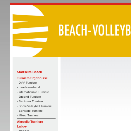
Startseite Beach
Turniere/Ergebnisse
- DVV Turniere
- Landesverband
- internationale Turniere
- Jugend Turniere
- Senioren Turniere
- Snow-Volleyball Turniere
- Sonstige Turniere
- Mixed Turniere
Aktuelle Turniere
Laboe
- Männer