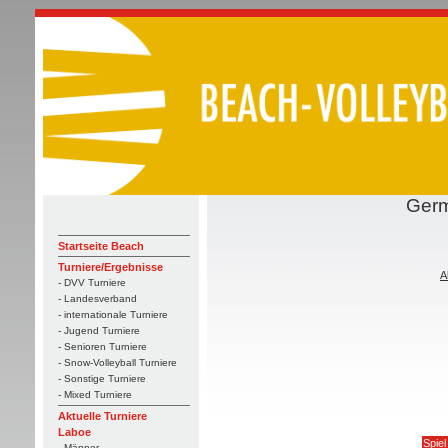
Germ
Startseite Beach
Turniere/Ergebnisse
A
- DVV Turniere
- Landesverband
- internationale Turniere
- Jugend Turniere
- Senioren Turniere
- Snow-Volleyball Turniere
- Sonstige Turniere
- Mixed Turniere
Aktuelle Turniere
Laboe
Spiel
- Männer