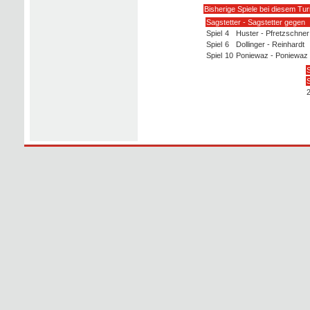
Bisherige Spiele bei diesem Tur
Sagstetter - Sagstetter gegen
Spiel
4
Huster - Pfretzschner
Spiel
6
Dollinger - Reinhardt
Spiel
10
Poniewaz - Poniewaz
S
S