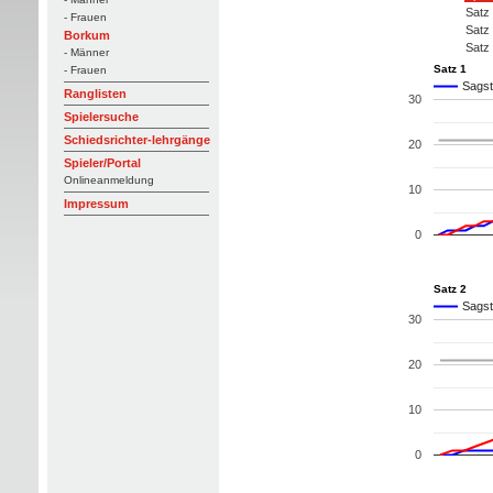
Satz
- Frauen
Satz
Borkum
Satz
- Männer
Satz 1
- Frauen
Sagst
Ranglisten
30
Spielersuche
Schiedsrichter-lehrgänge
20
Spieler/Portal
Onlineanmeldung
10
Impressum
0
Satz 2
Sagst
30
20
10
0