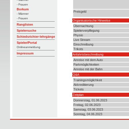
- Frauen
Borkum
Preisgeld
- Männer
- Frauen
Organisatorische Hinweise
Ranglisten
Übernachtung
Spielerverpflegung
Spielersuche
Physio
Schiedsrichter-lehrgänge
Live Stream
Spieler/Portal
Einschreibung
Onlineanmeldung
Trikots
Impressum
Anfahrtsbeschreibung
Anreise mit dem Auto
Parkmöglichkeiten
Anreise mit der Bahn
Q&A
Trainingsmöglichkeit
Akkreditierung
Tickets
Zeitplan
Donnerstag, 01.06.2023
Freitag, 02.06.2023
Samstag, 03.06.2023
Sonntag, 04.06.2023