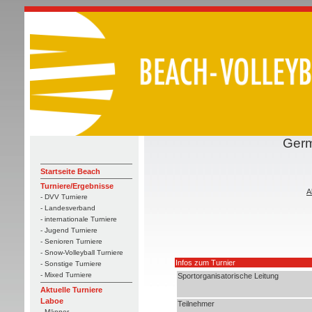
Germ
Startseite Beach
Turniere/Ergebnisse
A
- DVV Turniere
- Landesverband
- internationale Turniere
- Jugend Turniere
- Senioren Turniere
- Snow-Volleyball Turniere
Infos zum Turnier
- Sonstige Turniere
- Mixed Turniere
Sportorganisatorische Leitung
Aktuelle Turniere
Laboe
Teilnehmer
- Männer