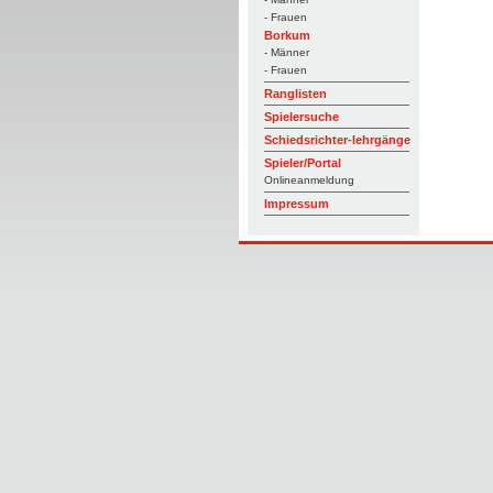
- Frauen
Borkum
- Männer
- Frauen
Ranglisten
Spielersuche
Schiedsrichter-lehrgänge
Spieler/Portal
Onlineanmeldung
Impressum