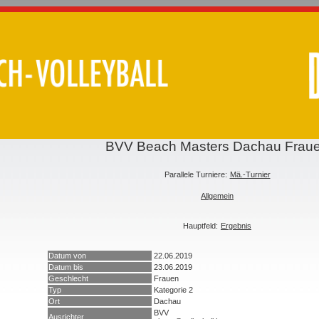
BVV Beach Masters Dachau Frau
Parallele Turniere:
Mä.-Turnier
Allgemein
Hauptfeld:
Ergebnis
Datum von
22.06.2019
Datum bis
23.06.2019
Geschlecht
Frauen
Typ
Kategorie 2
Ort
Dachau
BVV
Ausrichter