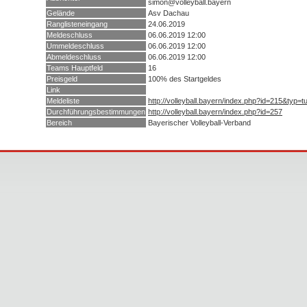
simon@volleyball.bayern
Gelände
Asv Dachau
Ranglisteneingang
24.06.2019
Meldeschluss
06.06.2019 12:00
Ummeldeschluss
06.06.2019 12:00
Abmeldeschluss
06.06.2019 12:00
Teams Hauptfeld
16
Preisgeld
100% des Startgeldes
Link
Meldeliste
http://volleyball.bayern/index.php?id=215&typ=
Durchführungsbestimmungen
http://volleyball.bayern/index.php?id=257
Bereich
Bayerischer Volleyball-Verband