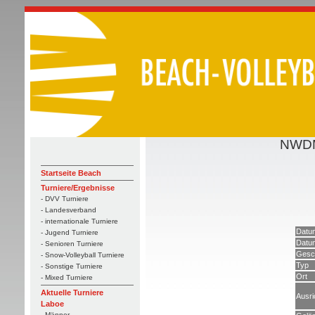
NWDM
Startseite Beach
Turniere/Ergebnisse
- DVV Turniere
- Landesverband
- internationale Turniere
Datu
- Jugend Turniere
Datum
- Senioren Turniere
Gesc
- Snow-Volleyball Turniere
Typ
- Sonstige Turniere
Ort
- Mixed Turniere
Aktuelle Turniere
Ausri
Laboe
- Männer