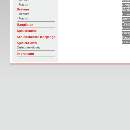
Gelä
- Frauen
Rangl
Borkum
Meld
- Männer
Umme
- Frauen
Abme
Teams
Ranglisten
Preis
Spielersuche
Start
Schiedsrichter-lehrgänge
Kauti
Berei
Spieler/Portal
Onlineanmeldung
Impressum