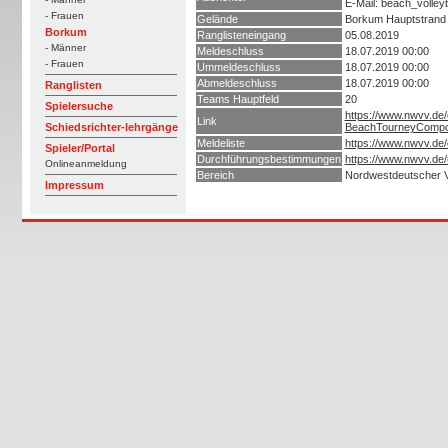
E-Mail: beach_volley
- Frauen
Gelände
Borkum Hauptstrand
Borkum
Ranglisteneingang
05.08.2019
- Männer
Meldeschluss
18.07.2019 00:00
- Frauen
Ummeldeschluss
18.07.2019 00:00
Abmeldeschluss
18.07.2019 00:00
Ranglisten
Teams Hauptfeld
20
Spielersuche
https://www.nwvv.de
Link
BeachTourneyCompo
Schiedsrichter-lehrgänge
Meldeliste
https://www.nwvv.de
Spieler/Portal
Durchführungsbestimmungen
https://www.nwvv.d
Onlineanmeldung
Bereich
Nordwestdeutscher V
Impressum