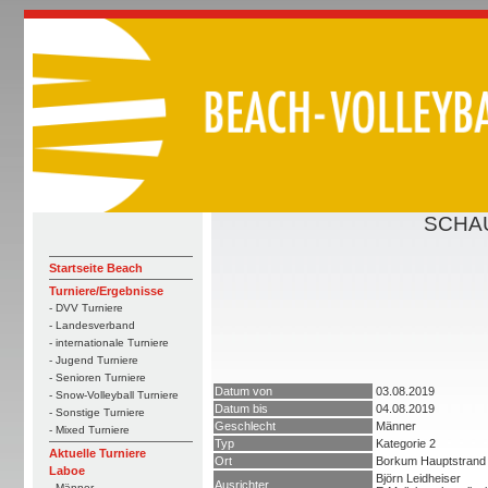
SCHAU
Startseite Beach
Turniere/Ergebnisse
- DVV Turniere
- Landesverband
- internationale Turniere
- Jugend Turniere
- Senioren Turniere
Datum von
03.08.2019
- Snow-Volleyball Turniere
Datum bis
04.08.2019
- Sonstige Turniere
Geschlecht
Männer
- Mixed Turniere
Typ
Kategorie 2
Aktuelle Turniere
Ort
Borkum Hauptstrand
Laboe
Björn Leidheiser
Ausrichter
- Männer