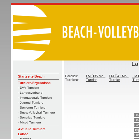
La
Parallele
LM Ü35 Mä.-
LM Ü41 Mä.-
LM 
Startseite Beach
Turniere:
Turnier
Turnier
Turn
Turniere/Ergebnisse
- DVV Turniere
- Landesverband
- internationale Turniere
- Jugend Turniere
- Senioren Turniere
- Snow-Volleyball Turniere
Da
- Sonstige Turniere
Da
- Mixed Turniere
Ge
Aktuelle Turniere
Ty
Laboe
Or
- Männer