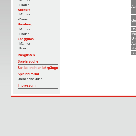
- Frauen
Aus
Borkum
- Männer
- Frauen
Ge
Hamburg
Ra
- Männer
Me
- Frauen
Um
Lenggries
Ab
- Männer
Sta
- Frauen
Be
Ranglisten
Spielersuche
Schiedsrichter-lehrgänge
Spieler/Portal
Onlineanmeldung
Impressum