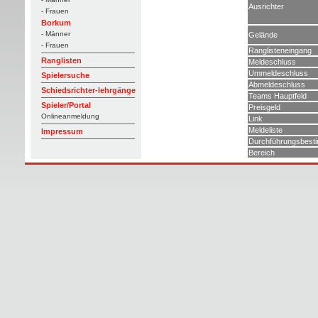
Ausrichter
- Frauen
Borkum
- Männer
Gelände
- Frauen
Ranglisteneingang
Ranglisten
Meldeschluss
Ummeldeschluss
Spielersuche
Abmeldeschluss
Schiedsrichter-lehrgänge
Teams Hauptfeld
Spieler/Portal
Preisgeld
Onlineanmeldung
Link
Meldeliste
Impressum
Durchführungsbest
Bereich