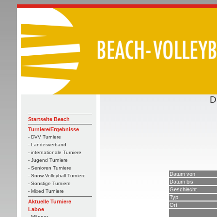
D
Startseite Beach
Turniere/Ergebnisse
- DVV Turniere
- Landesverband
- internationale Turniere
- Jugend Turniere
- Senioren Turniere
Datum von
- Snow-Volleyball Turniere
Datum bis
- Sonstige Turniere
Geschlecht
- Mixed Turniere
Typ
Aktuelle Turniere
Ort
Laboe
- Männer