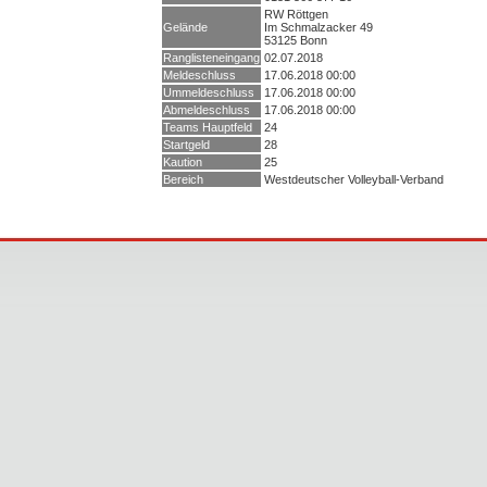
RW Röttgen
Gelände
Im Schmalzacker 49
53125 Bonn
Ranglisteneingang
02.07.2018
Meldeschluss
17.06.2018 00:00
Ummeldeschluss
17.06.2018 00:00
Abmeldeschluss
17.06.2018 00:00
Teams Hauptfeld
24
Startgeld
28
Kaution
25
Bereich
Westdeutscher Volleyball-Verband