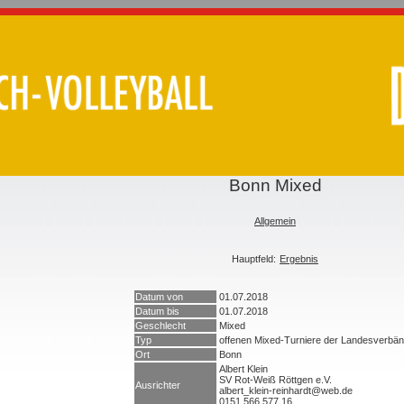
Bonn Mixed
Allgemein
Hauptfeld:
Ergebnis
Datum von
01.07.2018
Datum bis
01.07.2018
Geschlecht
Mixed
Typ
offenen Mixed-Turniere der Landesverbä
Ort
Bonn
Albert Klein
SV Rot-Weiß Röttgen e.V.
Ausrichter
albert_klein-reinhardt@web.de
0151 566 577 16