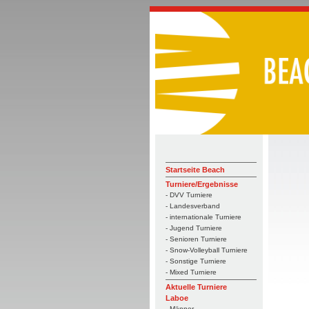
Startseite Beach
Turniere/Ergebnisse
- DVV Turniere
- Landesverband
- internationale Turniere
- Jugend Turniere
- Senioren Turniere
- Snow-Volleyball Turniere
- Sonstige Turniere
- Mixed Turniere
Aktuelle Turniere
Laboe
- Männer