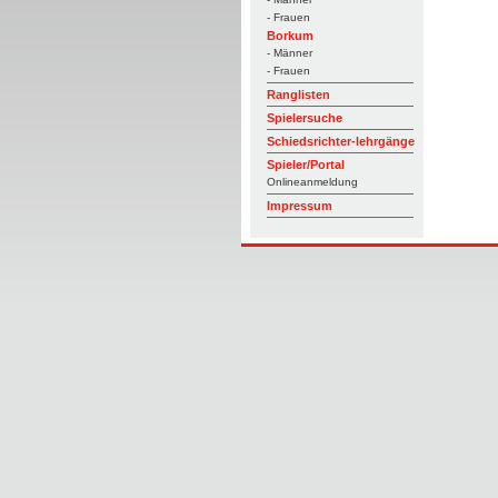
- Frauen
Borkum
- Männer
- Frauen
Ranglisten
Spielersuche
Schiedsrichter-lehrgänge
Spieler/Portal
Onlineanmeldung
Impressum