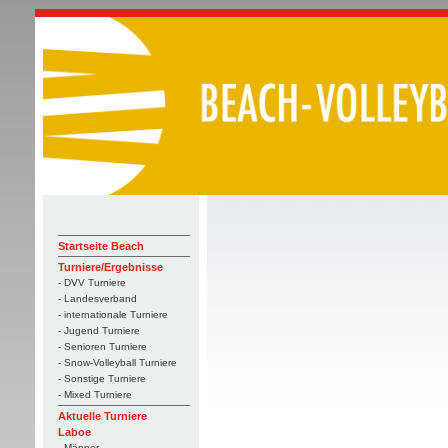
Startseite Beach
Turniere/Ergebnisse
- DVV Turniere
- Landesverband
- internationale Turniere
- Jugend Turniere
- Senioren Turniere
- Snow-Volleyball Turniere
- Sonstige Turniere
- Mixed Turniere
Aktuelle Turniere
Laboe
- Männer