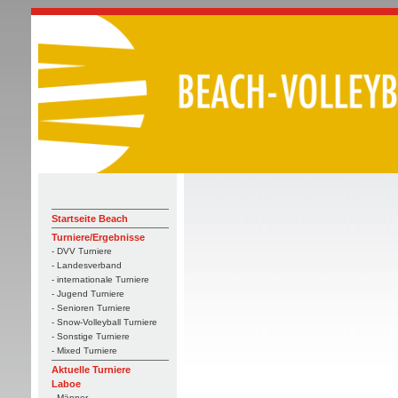
Startseite Beach
Turniere/Ergebnisse
- DVV Turniere
- Landesverband
- internationale Turniere
- Jugend Turniere
- Senioren Turniere
- Snow-Volleyball Turniere
- Sonstige Turniere
- Mixed Turniere
Aktuelle Turniere
Laboe
- Männer