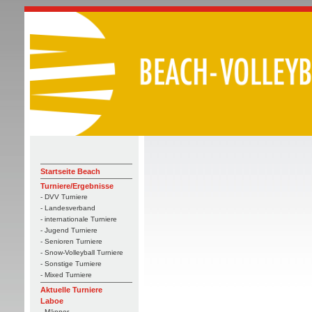
Startseite Beach
Turniere/Ergebnisse
- DVV Turniere
- Landesverband
- internationale Turniere
- Jugend Turniere
- Senioren Turniere
- Snow-Volleyball Turniere
- Sonstige Turniere
- Mixed Turniere
Aktuelle Turniere
Laboe
- Männer