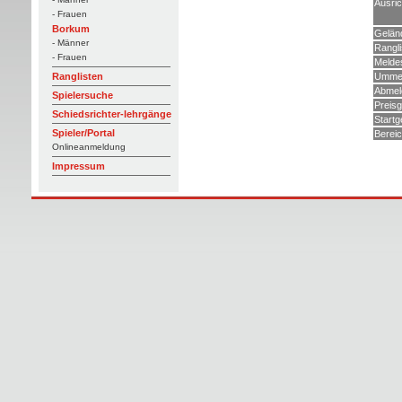
Ausric
- Frauen
Borkum
Gelän
- Männer
Rangli
- Frauen
Melde
Ummel
Ranglisten
Abmel
Spielersuche
Preisg
Schiedsrichter-lehrgänge
Startg
Spieler/Portal
Berei
Onlineanmeldung
Impressum