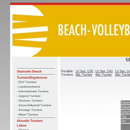
M
Parallele
LV Sen. Ü35
LV Sen. Ü41
LV Sen. Ü
Startseite Beach
Turniere:
Mä.-Turnier
Mä.-Turnier
Mä.-Turni
Turniere/Ergebnisse
- DVV Turniere
- Landesverband
- internationale Turniere
- Jugend Turniere
- Senioren Turniere
Datum
- Snow-Volleyball Turniere
Datum
- Sonstige Turniere
Gesch
- Mixed Turniere
Typ
Aktuelle Turniere
Ort
Laboe
- Männer