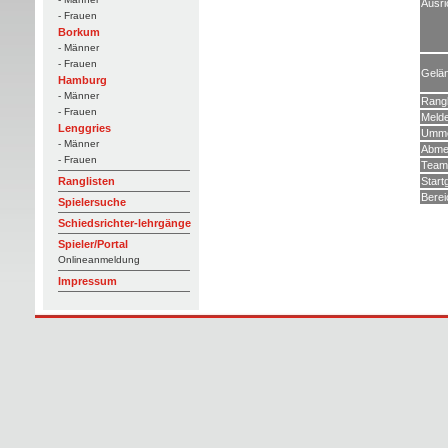
Ausri
- Frauen
Borkum
- Männer
- Frauen
Gelä
Hamburg
- Männer
Rangl
- Frauen
Meld
Lenggries
Umme
- Männer
Abme
- Frauen
Teams
Start
Ranglisten
Berei
Spielersuche
Schiedsrichter-lehrgänge
Spieler/Portal
Onlineanmeldung
Impressum