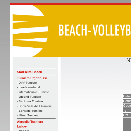
N
Startseite Beach
Turniere/Ergebnisse
- DVV Turniere
- Landesverband
- internationale Turniere
Datu
- Jugend Turniere
Datum
- Senioren Turniere
Gesc
- Snow-Volleyball Turniere
Typ
- Sonstige Turniere
Ort
- Mixed Turniere
Aktuelle Turniere
Laboe
- Männer