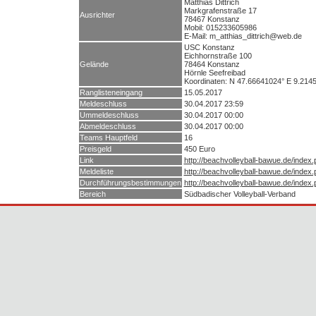
Matthias Dittrich
Markgrafenstraße 17
Ausrichter
78467 Konstanz
Mobil: 015233605986
E-Mail: m_atthias_dittrich@web.de
USC Konstanz
Eichhornstraße 100
Gelände
78464 Konstanz
Hörnle Seefreibad
Koordinaten: N 47.66641024° E 9.214
Ranglisteneingang
15.05.2017
Meldeschluss
30.04.2017 23:59
Ummeldeschluss
30.04.2017 00:00
Abmeldeschluss
30.04.2017 00:00
Teams Hauptfeld
16
Preisgeld
450 Euro
Link
http://beachvolleyball-bawue.de/index
Meldeliste
http://beachvolleyball-bawue.de/index
Durchführungsbestimmungen
http://beachvolleyball-bawue.de/index
Bereich
Südbadischer Volleyball-Verband