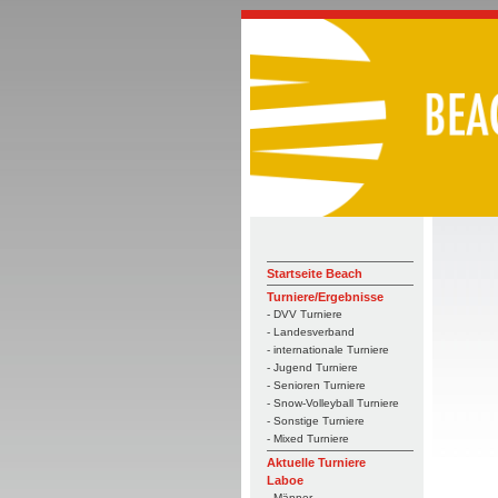
Startseite Beach
Turniere/Ergebnisse
- DVV Turniere
- Landesverband
- internationale Turniere
- Jugend Turniere
- Senioren Turniere
- Snow-Volleyball Turniere
- Sonstige Turniere
- Mixed Turniere
Aktuelle Turniere
Laboe
- Männer