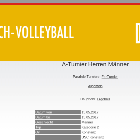
A-Turnier Herren Männer
Parallele Turniere:
Fr.-Turnier
Allgemein
Hauptfeld:
Ergebnis
Datum von
13.05.2017
Datum bis
13.05.2017
Geschlecht
Männer
Typ
Kategorie 2
Ort
Konstanz
USC Konstanz