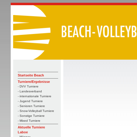
Startseite Beach
Turniere/Ergebnisse
- DVV Turniere
- Landesverband
- internationale Turniere
- Jugend Turniere
- Senioren Turniere
- Snow-Volleyball Turniere
- Sonstige Turniere
- Mixed Turniere
Aktuelle Turniere
Laboe
- Männer