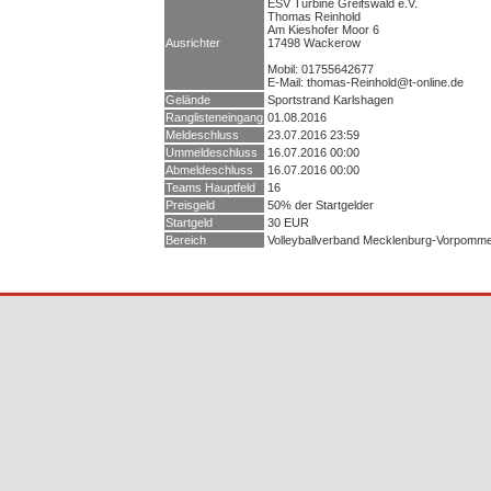
ESV Turbine Greifswald e.V.
Thomas Reinhold
Am Kieshofer Moor 6
Ausrichter
17498 Wackerow
Mobil: 01755642677
E-Mail: thomas-Reinhold@t-online.de
Gelände
Sportstrand Karlshagen
Ranglisteneingang
01.08.2016
Meldeschluss
23.07.2016 23:59
Ummeldeschluss
16.07.2016 00:00
Abmeldeschluss
16.07.2016 00:00
Teams Hauptfeld
16
Preisgeld
50% der Startgelder
Startgeld
30 EUR
Bereich
Volleyballverband Mecklenburg-Vorpomm