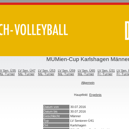
MUMien-Cup Karlshagen Männe
V Sen. Ü35
LV Sen. Ü47
LV Sen. Ü53
LV Sen. Ü59
LV Sen. Ü65
LV Sen. Ü31
LV Sen.
ä.-Turnier
Mä.-Turnier
Mä.-Turnier
Mä.-Turnier
Mä.-Turnier
Fr.-Turnier
Fr.-Turni
Allgemein
Hauptfeld:
Ergebnis
Datum von
30.07.2016
Datum bis
30.07.2016
Geschlecht
Männer
Typ
LV Senioren-Ü41
Ort
Karlshagen