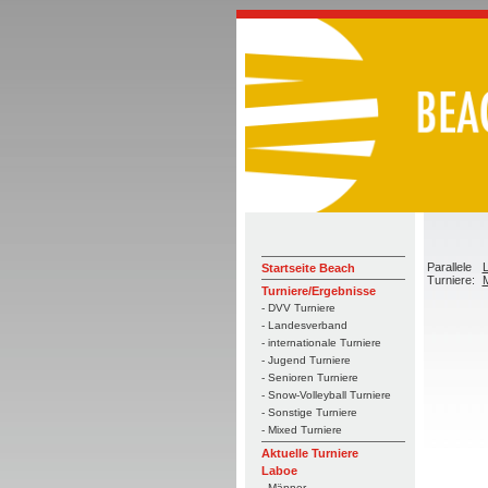
Parallele
L
Startseite Beach
Turniere:
M
Turniere/Ergebnisse
- DVV Turniere
- Landesverband
- internationale Turniere
- Jugend Turniere
- Senioren Turniere
- Snow-Volleyball Turniere
- Sonstige Turniere
- Mixed Turniere
Aktuelle Turniere
Laboe
- Männer