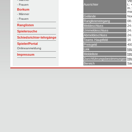
VfB
Ausrichter
t.:
- Frauen
m.:
Borkum
mai
- Männer
Gelände
Nor
- Frauen
Ranglisteneingang
08.
Ranglisten
Meldeschluss
24.
Ummeldeschluss
24.
Spielersuche
Abmeldeschluss
24.
Schiedsrichter-lehrgänge
Teams Hauptfeld
16
Spieler/Portal
Preisgeld
40
Onlineanmeldung
Link
htt
Meldeliste
htt
Impressum
Durchführungsbestimmungen
htt
Bereich
Säc