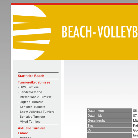
Startseite Beach
Turniere/Ergebnisse
- DVV Turniere
- Landesverband
- internationale Turniere
- Jugend Turniere
- Senioren Turniere
Datum von
06.
- Snow-Volleyball Turniere
Datum bis
07.
- Sonstige Turniere
Geschlecht
Mä
- Mixed Turniere
Typ
Kat
Aktuelle Turniere
Ort
Gör
Laboe
bea
- Männer