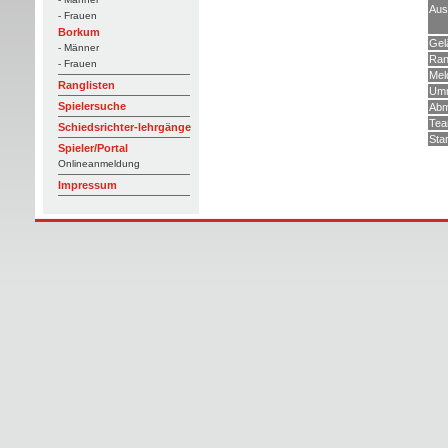
Aus
- Frauen
Borkum
Gel
- Männer
Ran
- Frauen
Mel
Ranglisten
Umm
Spielersuche
Abm
Tea
Schiedsrichter-lehrgänge
Star
Spieler/Portal
Onlineanmeldung
Impressum