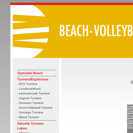
Startseite Beach
Turniere/Ergebnisse
A
- DVV Turniere
- Landesverband
- internationale Turniere
- Jugend Turniere
- Senioren Turniere
Dat
- Snow-Volleyball Turniere
Dat
- Sonstige Turniere
Ges
- Mixed Turniere
Typ
Aktuelle Turniere
Ort
Laboe
- Männer