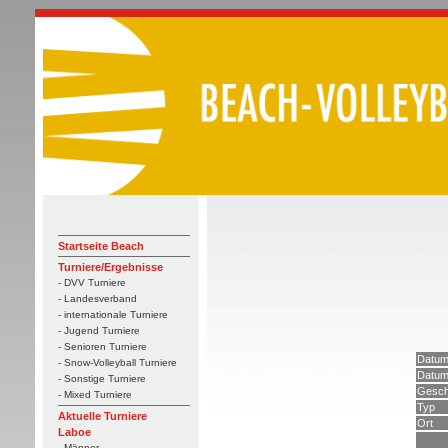
Startseite Beach
Turniere/Ergebnisse
- DVV Turniere
- Landesverband
- internationale Turniere
- Jugend Turniere
- Senioren Turniere
Datum
- Snow-Volleyball Turniere
Datum
- Sonstige Turniere
Gesch
- Mixed Turniere
Typ
Aktuelle Turniere
Ort
Laboe
- Männer