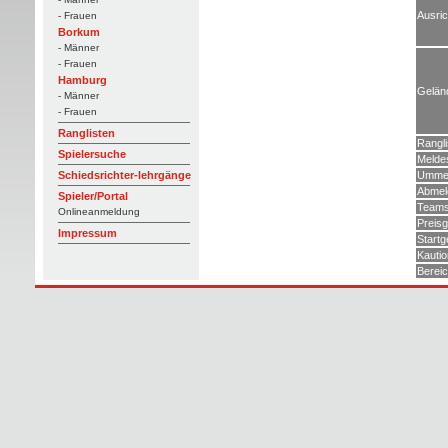
Ausric
- Frauen
Borkum
- Männer
- Frauen
Hamburg
Gelän
- Männer
- Frauen
Ranglisten
Rangli
Spielersuche
Melde
Ummel
Schiedsrichter-lehrgänge
Abmel
Spieler/Portal
Teams
Onlineanmeldung
Preisg
Impressum
Startg
Kautio
Berei