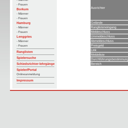
- Frauen
Ausrichter
Borkum
- Männer
- Frauen
Gelände
Hamburg
Ranglisteneingang
- Männer
Meldeschluss
- Frauen
Ummeldeschluss
Lenggries
Abmeldeschluss
- Männer
Preisgeld
- Frauen
Link
Ranglisten
Meldeliste
Spielersuche
Durchführungsbestimmun
Bereich
Schiedsrichter-lehrgänge
Spieler/Portal
Onlineanmeldung
Impressum