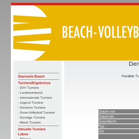
Der
Parallele Tu
Startseite Beach
Turniere/Ergebnisse
- DVV Turniere
- Landesverband
- internationale Turniere
- Jugend Turniere
- Senioren Turniere
Datum von
- Snow-Volleyball Turniere
Datum bis
- Sonstige Turniere
Geschlecht
- Mixed Turniere
Typ
Aktuelle Turniere
Ort
Laboe
- Männer