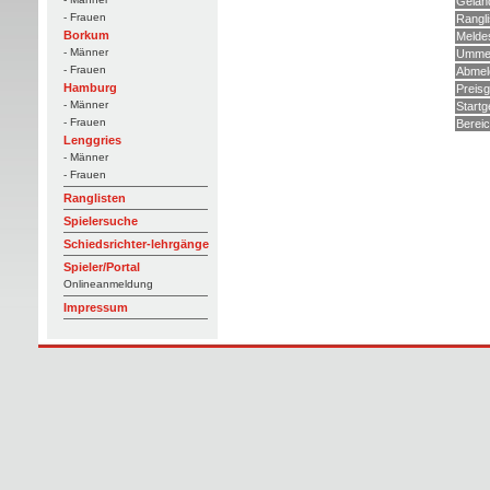
Gelän
- Frauen
Rangli
Borkum
Melde
- Männer
Ummel
- Frauen
Abmel
Hamburg
Preisg
- Männer
Startg
- Frauen
Berei
Lenggries
- Männer
- Frauen
Ranglisten
Spielersuche
Schiedsrichter-lehrgänge
Spieler/Portal
Onlineanmeldung
Impressum