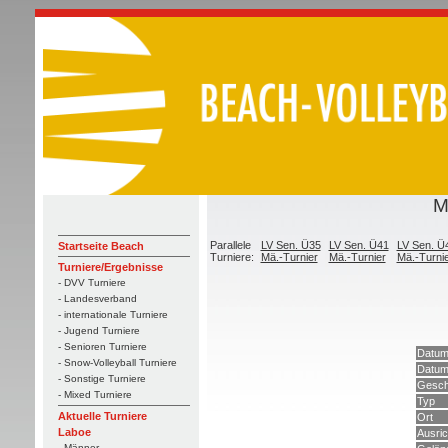
M
Parallele
LV Sen. Ü35
LV Sen. Ü41
LV Sen. Ü
Startseite Beach
Turniere:
Mä.-Turnier
Mä.-Turnier
Mä.-Turni
Turniere/Ergebnisse
- DVV Turniere
- Landesverband
- internationale Turniere
- Jugend Turniere
- Senioren Turniere
Datum
- Snow-Volleyball Turniere
Datum
- Sonstige Turniere
Gesch
- Mixed Turniere
Typ
Aktuelle Turniere
Ort
Laboe
Ausric
- Männer