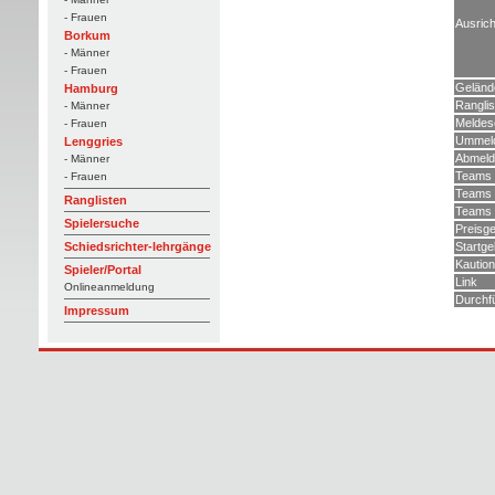
- Frauen
Ausrich
Borkum
- Männer
- Frauen
Geländ
Hamburg
Rangli
- Männer
Meldes
- Frauen
Ummeld
Lenggries
Abmeld
- Männer
Teams 
- Frauen
Teams Q
Ranglisten
Teams H
Spielersuche
Preisge
Startge
Schiedsrichter-lehrgänge
Kaution
Spieler/Portal
Link
Onlineanmeldung
Durchf
Impressum