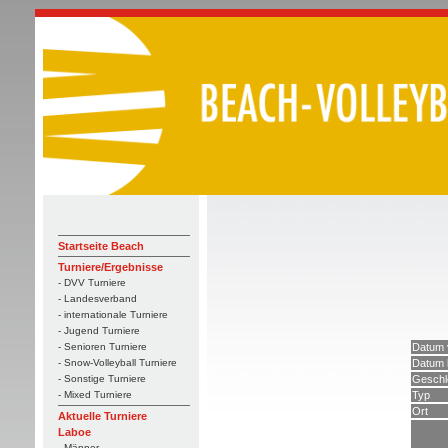
Startseite Beach
Turniere/Ergebnisse
- DVV Turniere
- Landesverband
- internationale Turniere
- Jugend Turniere
Datum 
- Senioren Turniere
Datum 
- Snow-Volleyball Turniere
Geschl
- Sonstige Turniere
Typ
- Mixed Turniere
Ort
Aktuelle Turniere
Laboe
- Männer