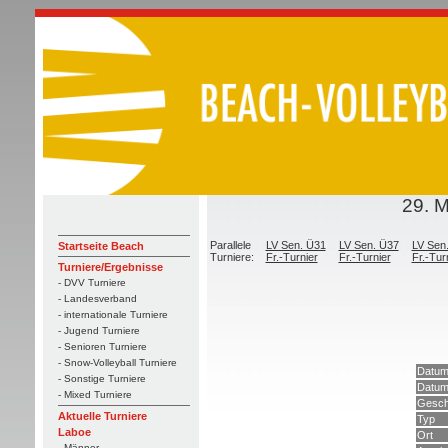
29. 
Parallele
LV Sen. Ü31
LV Sen. Ü37
LV Sen
Startseite Beach
Turniere:
Fr.-Turnier
Fr.-Turnier
Fr.-Tur
Turniere/Ergebnisse
- DVV Turniere
- Landesverband
- internationale Turniere
- Jugend Turniere
- Senioren Turniere
- Snow-Volleyball Turniere
Datum
- Sonstige Turniere
Datum
- Mixed Turniere
Gesch
Aktuelle Turniere
Typ
Laboe
Ort
- Männer