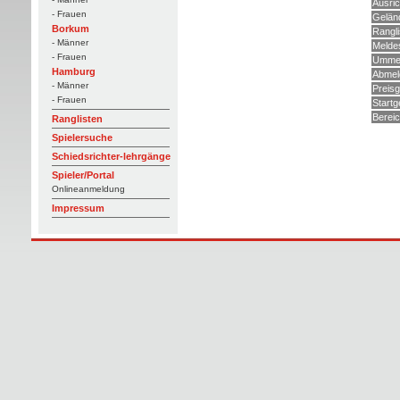
Ausric
- Frauen
Gelän
Borkum
Rangli
- Männer
Melde
- Frauen
Ummel
Hamburg
Abmel
- Männer
Preisg
- Frauen
Startg
Berei
Ranglisten
Spielersuche
Schiedsrichter-lehrgänge
Spieler/Portal
Onlineanmeldung
Impressum