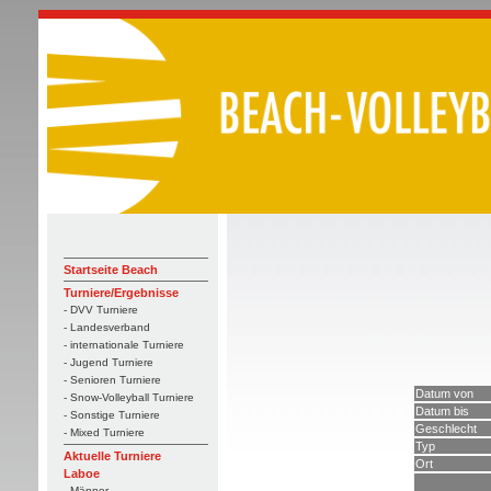
Startseite Beach
Turniere/Ergebnisse
- DVV Turniere
- Landesverband
- internationale Turniere
- Jugend Turniere
- Senioren Turniere
Datum von
- Snow-Volleyball Turniere
Datum bis
- Sonstige Turniere
Geschlecht
- Mixed Turniere
Typ
Aktuelle Turniere
Ort
Laboe
- Männer