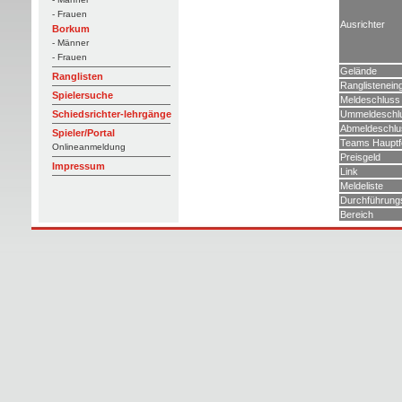
- Frauen
Ausrichter
Borkum
- Männer
- Frauen
Gelände
Ranglisten
Ranglistenein
Spielersuche
Meldeschluss
Ummeldeschl
Schiedsrichter-lehrgänge
Abmeldeschlu
Spieler/Portal
Teams Hauptf
Onlineanmeldung
Preisgeld
Impressum
Link
Meldeliste
Durchführung
Bereich