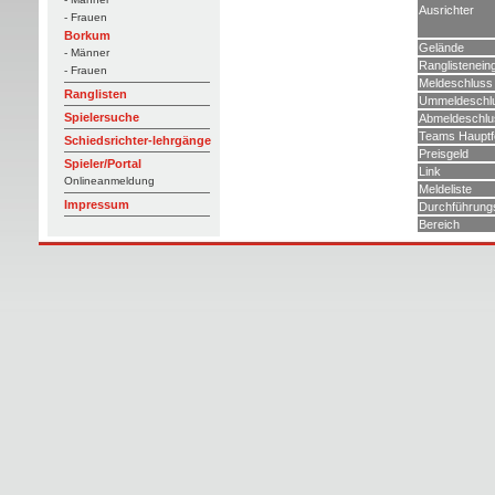
Ausrichter
- Frauen
Borkum
Gelände
- Männer
Ranglistenein
- Frauen
Meldeschluss
Ranglisten
Ummeldeschl
Spielersuche
Abmeldeschlu
Teams Hauptf
Schiedsrichter-lehrgänge
Preisgeld
Spieler/Portal
Link
Onlineanmeldung
Meldeliste
Impressum
Durchführung
Bereich