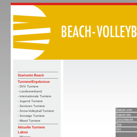
Startseite Beach
Turniere/Ergebnisse
- DVV Turniere
- Landesverband
- internationale Turniere
- Jugend Turniere
- Senioren Turniere
Datum von
- Snow-Volleyball Turniere
Datum bis
- Sonstige Turniere
Geschlecht
- Mixed Turniere
Typ
Aktuelle Turniere
Ort
Laboe
- Männer