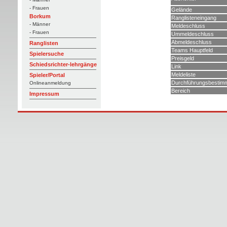
- Frauen
Gelände
Borkum
Ranglisteneingang
- Männer
Meldeschluss
- Frauen
Ummeldeschluss
Abmeldeschluss
Ranglisten
Teams Hauptfeld
Spielersuche
Preisgeld
Schiedsrichter-lehrgänge
Link
Meldeliste
Spieler/Portal
Durchführungsbestim
Onlineanmeldung
Bereich
Impressum