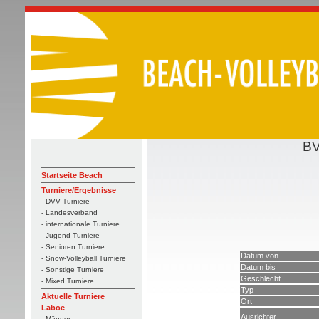
BV
Startseite Beach
Turniere/Ergebnisse
- DVV Turniere
- Landesverband
- internationale Turniere
- Jugend Turniere
- Senioren Turniere
Datum von
- Snow-Volleyball Turniere
Datum bis
- Sonstige Turniere
Geschlecht
- Mixed Turniere
Typ
Aktuelle Turniere
Ort
Laboe
Ausrichter
- Männer