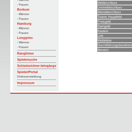
Meldeschluss
- Frauen
Ummeldeschluss
Borkum
Abmeldeschluss
- Männer
Teams Hauptfeld
- Frauen
Preisgeld
Hamburg
Startgeld
- Männer
Kaution
- Frauen
Link
Lenggries
Meldeliste
- Männer
Durchführungsbestimm
- Frauen
Bereich
Ranglisten
Spielersuche
Schiedsrichter-lehrgänge
Spieler/Portal
Onlineanmeldung
Impressum