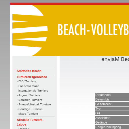
enviaM Bea
Startseite Beach
Turniere/Ergebnisse
- DVV Turniere
- Landesverband
- internationale Turniere
Datum von
- Jugend Turniere
Datum bis
- Senioren Turniere
Geschlecht
- Snow-Volleyball Turniere
Typ
- Sonstige Turniere
Ort
- Mixed Turniere
Ausrichter
Aktuelle Turniere
Gelände
Laboe
Ranglisteneingang
- Männer