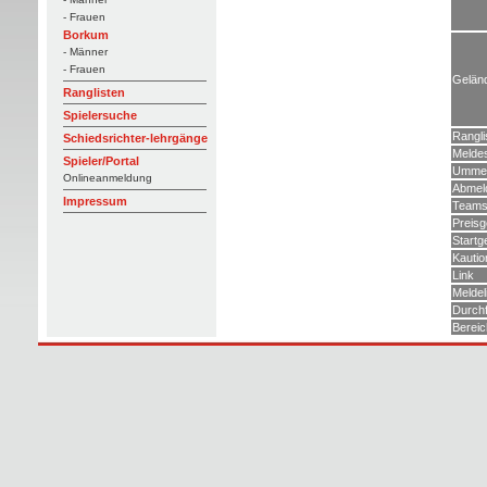
- Frauen
Borkum
- Männer
- Frauen
Gelän
Ranglisten
Spielersuche
Rangli
Schiedsrichter-lehrgänge
Melde
Spieler/Portal
Ummel
Onlineanmeldung
Abmel
Impressum
Teams
Preisg
Startg
Kautio
Link
Meldel
Durch
Bereic