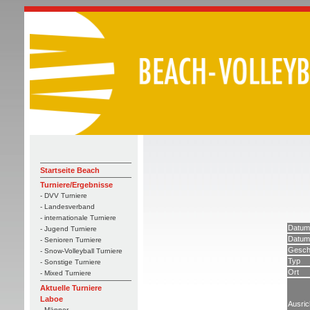
Startseite Beach
Turniere/Ergebnisse
- DVV Turniere
- Landesverband
- internationale Turniere
Datum
- Jugend Turniere
Datum
- Senioren Turniere
Gesch
- Snow-Volleyball Turniere
Typ
- Sonstige Turniere
Ort
- Mixed Turniere
Aktuelle Turniere
Laboe
Ausric
- Männer