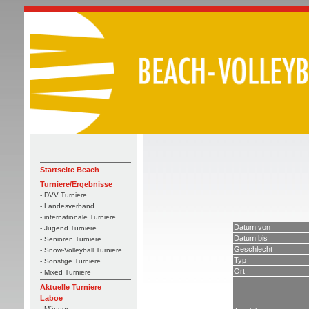
Startseite Beach
Turniere/Ergebnisse
- DVV Turniere
- Landesverband
- internationale Turniere
Datum von
- Jugend Turniere
Datum bis
- Senioren Turniere
Geschlecht
- Snow-Volleyball Turniere
Typ
- Sonstige Turniere
Ort
- Mixed Turniere
Aktuelle Turniere
Laboe
- Männer