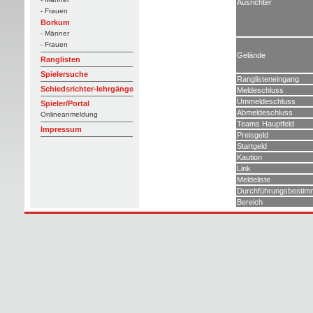
Ausrichter
- Frauen
Borkum
- Männer
- Frauen
Gelände
Ranglisten
Spielersuche
Ranglisteneingang
Schiedsrichter-lehrgänge
Meldeschluss
Ummeldeschluss
Spieler/Portal
Abmeldeschluss
Onlineanmeldung
Teams Hauptfeld
Impressum
Preisgeld
Startgeld
Kaution
Link
Meldeliste
Durchführungsbestim
Bereich