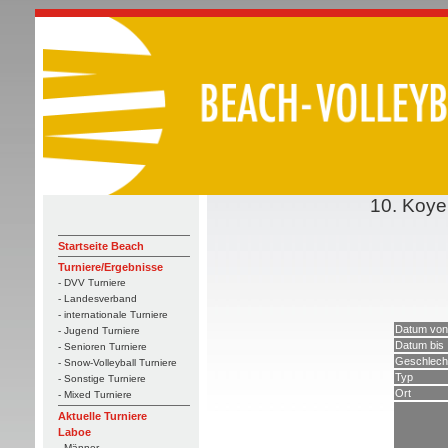
10. Koye
Startseite Beach
Turniere/Ergebnisse
- DVV Turniere
- Landesverband
- internationale Turniere
Datum von
- Jugend Turniere
Datum bis
- Senioren Turniere
Geschlech
- Snow-Volleyball Turniere
Typ
- Sonstige Turniere
Ort
- Mixed Turniere
Aktuelle Turniere
Laboe
- Männer