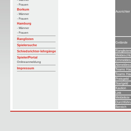
- Frauen
Borkum
Ausrichter
- Männer
- Frauen
Hamburg
- Männer
- Frauen
Ranglisten
Gelände
Spielersuche
Ranglisten
Schiedsrichter-lehrgänge
Meldeschl
Spieler/Portal
Ummeldes
Onlineanmeldung
Abmeldesc
Impressum
Teams Hau
Teams Haup
Preisgeld
Startgeld
Kaution
Link
Meldeliste
Durchführ
Bereich