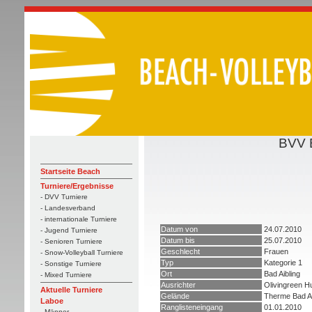
BVV B
Startseite Beach
Turniere/Ergebnisse
- DVV Turniere
- Landesverband
- internationale Turniere
Datum von
24.07.2010
- Jugend Turniere
Datum bis
25.07.2010
- Senioren Turniere
Geschlecht
Frauen
- Snow-Volleyball Turniere
Typ
Kategorie 1
- Sonstige Turniere
Ort
Bad Aibling
- Mixed Turniere
Ausrichter
Olivingreen H
Aktuelle Turniere
Gelände
Therme Bad Ai
Laboe
Ranglisteneingang
01.01.2010
- Männer