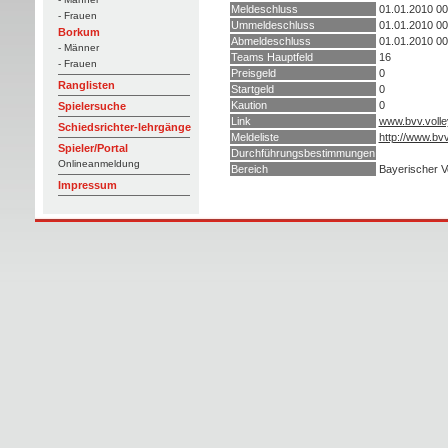
Meldeschluss
01.01.2010 00
- Frauen
Ummeldeschluss
01.01.2010 00
Borkum
Abmeldeschluss
01.01.2010 00
- Männer
Teams Hauptfeld
16
- Frauen
Preisgeld
0
Ranglisten
Startgeld
0
Kaution
0
Spielersuche
Link
www.bvv.volle
Schiedsrichter-lehrgänge
Meldeliste
http://www.bv
Spieler/Portal
Durchführungsbestimmungen
Onlineanmeldung
Bereich
Bayerischer V
Impressum