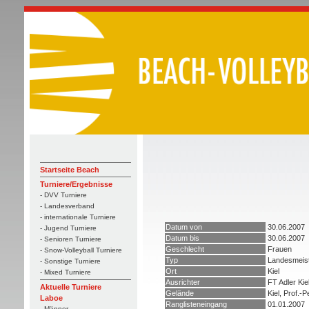
Startseite Beach
Turniere/Ergebnisse
- DVV Turniere
- Landesverband
- internationale Turniere
Datum von
30.06.2007
- Jugend Turniere
Datum bis
30.06.2007
- Senioren Turniere
Geschlecht
Frauen
- Snow-Volleyball Turniere
Typ
Landesmeist
- Sonstige Turniere
Ort
Kiel
- Mixed Turniere
Ausrichter
FT Adler Kie
Aktuelle Turniere
Gelände
Kiel, Prof.-
Laboe
Ranglisteneingang
01.01.2007
- Männer