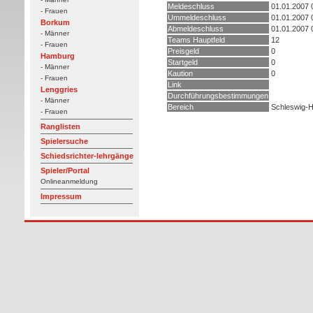
Meldeschluss
01.01.2007 
- Frauen
Ummeldeschluss
01.01.2007 
Borkum
Abmeldeschluss
01.01.2007 
- Männer
Teams Hauptfeld
12
- Frauen
Preisgeld
0
Hamburg
Startgeld
0
- Männer
Kaution
0
- Frauen
Link
Lenggries
Durchführungsbestimmungen
- Männer
Bereich
Schleswig-Ho
- Frauen
Ranglisten
Spielersuche
Schiedsrichter-lehrgänge
Spieler/Portal
Onlineanmeldung
Impressum