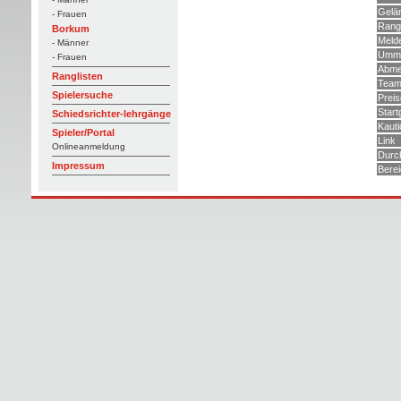
Gelä
- Frauen
Rang
Borkum
Meld
- Männer
Umme
- Frauen
Abme
Ranglisten
Team
Spielersuche
Preis
Start
Schiedsrichter-lehrgänge
Kauti
Spieler/Portal
Link
Onlineanmeldung
Durc
Impressum
Bere