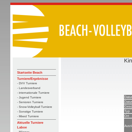
Ki
Startseite Beach
Turniere/Ergebnisse
- DVV Turniere
- Landesverband
- internationale Turniere
Datu
- Jugend Turniere
Datu
- Senioren Turniere
Gesc
- Snow-Volleyball Turniere
Typ
- Sonstige Turniere
Ort
- Mixed Turniere
Aktuelle Turniere
Ausri
Laboe
- Männer