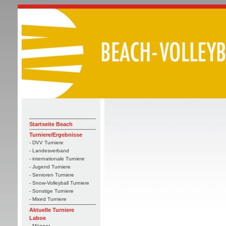
Startseite Beach
Turniere/Ergebnisse
- DVV Turniere
- Landesverband
- internationale Turniere
- Jugend Turniere
- Senioren Turniere
- Snow-Volleyball Turniere
- Sonstige Turniere
- Mixed Turniere
Aktuelle Turniere
Laboe
- Männer