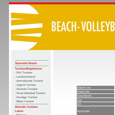
Startseite Beach
Turniere/Ergebnisse
- DVV Turniere
- Landesverband
- internationale Turniere
- Jugend Turniere
Datum von
- Senioren Turniere
Datum bis
- Snow-Volleyball Turniere
Geschlecht
- Sonstige Turniere
Typ
- Mixed Turniere
Ort
Aktuelle Turniere
Laboe
Ausrichter
- Männer