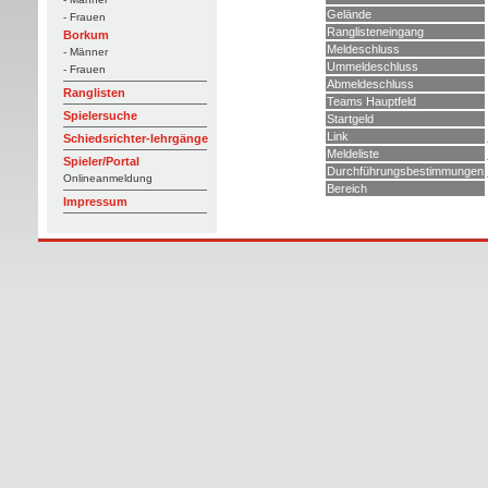
Gelände
- Frauen
Ranglisteneingang
Borkum
Meldeschluss
- Männer
Ummeldeschluss
- Frauen
Abmeldeschluss
Ranglisten
Teams Hauptfeld
Spielersuche
Startgeld
Link
Schiedsrichter-lehrgänge
Meldeliste
Spieler/Portal
Durchführungsbestimmungen
Onlineanmeldung
Bereich
Impressum