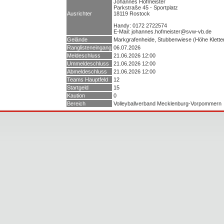
Johannes Hofmeister
Parkstraße 45 - Sportplatz
Ausrichter
18119 Rostock
Handy: 0172 2722574
E-Mail: johannes.hofmeister@svw-vb.de
Gelände
Markgrafenheide, Stubbenwiese (Höhe Klette
Ranglisteneingang
06.07.2026
Meldeschluss
21.06.2026 12:00
Ummeldeschluss
21.06.2026 12:00
Abmeldeschluss
21.06.2026 12:00
Teams Hauptfeld
12
Startgeld
15
Kaution
0
Bereich
Volleyballverband Mecklenburg-Vorpommern