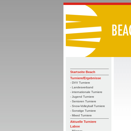
Startseite Beach
Turniere/Ergebnisse
- DVV Turniere
- Landesverband
- internationale Turniere
- Jugend Turniere
- Senioren Turniere
- Snow-Volleyball Turniere
- Sonstige Turniere
- Mixed Turniere
Aktuelle Turniere
Laboe
- Männer