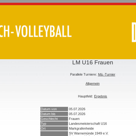
LM U16 Frauen
Parallele Turniere:
Mä.-Turnier
Allgemein
Hauptfeld:
Ergebnis
Datum von
05.07.2026
Datum bis
05.07.2026
Geschlecht
Frauen
Typ
Landesmeisterschaft U16
Ort
Markgrafenheide
SV Warnemünde 1949 e.V.