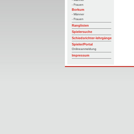
- Frauen
Borkum
- Männer
- Frauen
Ranglisten
Spielersuche
Schiedsrichter-lehrgänge
Spieler/Portal
Onlineanmeldung
Impressum