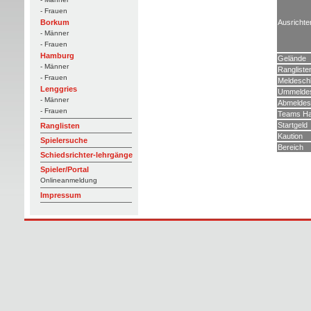
- Frauen
Ausrichte
Borkum
- Männer
- Frauen
Hamburg
Gelände
- Männer
Rangliste
- Frauen
Meldesch
Lenggries
Ummeldes
- Männer
Abmeldes
- Frauen
Teams Ha
Startgeld
Ranglisten
Kaution
Spielersuche
Bereich
Schiedsrichter-lehrgänge
Spieler/Portal
Onlineanmeldung
Impressum