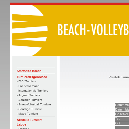
Startseite Beach
Turniere/Ergebnisse
Parallele Turni
- DVV Turniere
- Landesverband
- internationale Turniere
- Jugend Turniere
- Senioren Turniere
- Snow-Volleyball Turniere
Datum vo
- Sonstige Turniere
Datum bi
- Mixed Turniere
Geschlec
Typ
Aktuelle Turniere
Ort
Laboe
- Männer