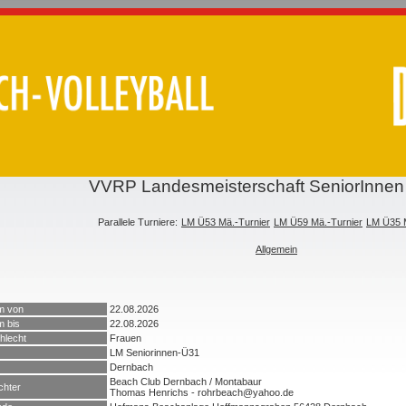
VVRP Landesmeisterschaft SeniorInnen
Parallele Turniere:
LM Ü53 Mä.-Turnier
LM Ü59 Mä.-Turnier
LM Ü35 M
Allgemein
m von
22.08.2026
 bis
22.08.2026
hlecht
Frauen
LM Seniorinnen-Ü31
Dernbach
Beach Club Dernbach / Montabaur
chter
Thomas Henrichs - rohrbeach@yahoo.de