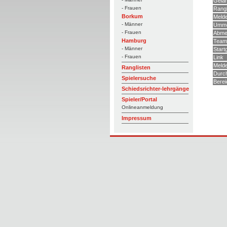
Gelä
- Frauen
Rangl
Borkum
Meld
- Männer
Umme
- Frauen
Abme
Hamburg
Teams
- Männer
Start
- Frauen
Link
Melde
Ranglisten
Durc
Spielersuche
Berei
Schiedsrichter-lehrgänge
Spieler/Portal
Onlineanmeldung
Impressum