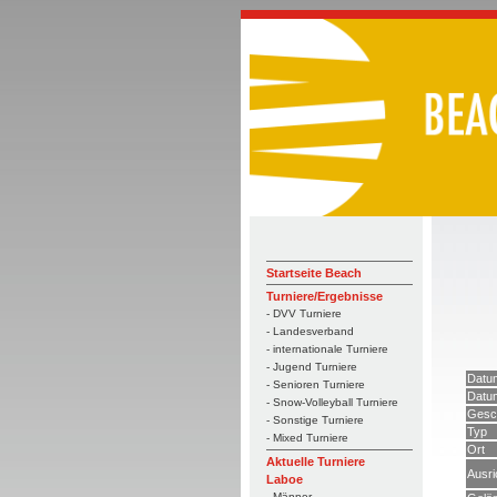
Startseite Beach
Turniere/Ergebnisse
- DVV Turniere
- Landesverband
- internationale Turniere
- Jugend Turniere
Datu
- Senioren Turniere
Datum
- Snow-Volleyball Turniere
Gesc
- Sonstige Turniere
Typ
- Mixed Turniere
Ort
Aktuelle Turniere
Ausri
Laboe
- Männer