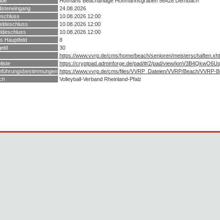
nde
Hofmans Beachanlage Hoffmannsgraben 56428 Dernbach
isteneingang
24.08.2026
eschluss
10.08.2026 12:00
ldeschluss
10.08.2026 12:00
ldeschluss
10.08.2026 12:00
 Hauptfeld
8
geld
30
https://www.vvrp.de/cms/home/beach/senioren/meisterschaften.xh
liste
https://cryptpad.adminforge.de/pad/#/2/pad/view/ionV3B4Qkw
hführungsbestimmungen
https://www.vvrp.de/cms/files/VVRP_Dateien/VVRP/Beach/VVRP-B
ch
Volleyball-Verband Rheinland-Pfalz