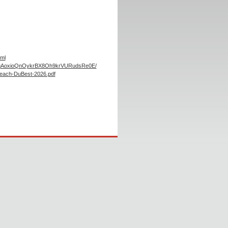
tml
O6UqAoxioQnOykrBX8Oh9krVURudsRe0E/
each-DuBest-2026.pdf