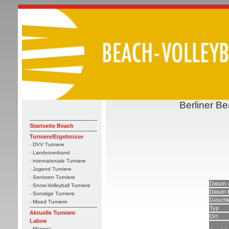
Berliner B
Startseite Beach
Turniere/Ergebnisse
- DVV Turniere
- Landesverband
- internationale Turniere
- Jugend Turniere
- Senioren Turniere
Datum 
- Snow-Volleyball Turniere
Datum 
- Sonstige Turniere
Geschl
- Mixed Turniere
Typ
Aktuelle Turniere
Ort
Laboe
- Männer