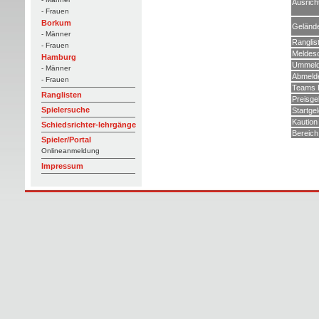
Ausrich
- Frauen
Borkum
Geländ
- Männer
Ranglis
- Frauen
Meldes
Hamburg
Ummeld
- Männer
Abmeld
- Frauen
Teams 
Ranglisten
Preisge
Spielersuche
Startge
Kaution
Schiedsrichter-lehrgänge
Bereich
Spieler/Portal
Onlineanmeldung
Impressum