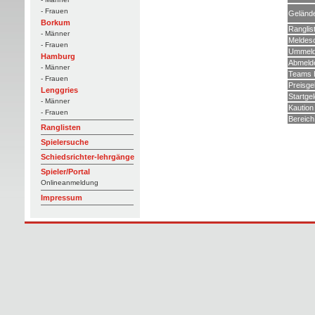
- Frauen
Geländ
Borkum
Ranglis
- Männer
Meldes
- Frauen
Ummeld
Hamburg
Abmeld
- Männer
Teams 
- Frauen
Preisge
Lenggries
Startge
- Männer
Kaution
- Frauen
Bereich
Ranglisten
Spielersuche
Schiedsrichter-lehrgänge
Spieler/Portal
Onlineanmeldung
Impressum