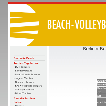
Berliner B
Startseite Beach
Turniere/Ergebnisse
- DVV Turniere
- Landesverband
- internationale Turniere
- Jugend Turniere
Datum 
- Senioren Turniere
Datum 
- Snow-Volleyball Turniere
Geschl
- Sonstige Turniere
Typ
- Mixed Turniere
Ort
Aktuelle Turniere
Laboe
Ausrich
- Männer