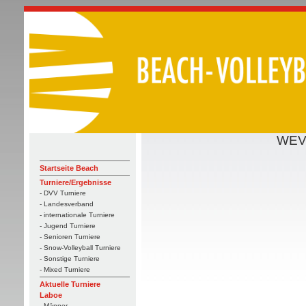
WEVZ
Startseite Beach
Turniere/Ergebnisse
- DVV Turniere
- Landesverband
- internationale Turniere
- Jugend Turniere
- Senioren Turniere
- Snow-Volleyball Turniere
- Sonstige Turniere
- Mixed Turniere
Aktuelle Turniere
Laboe
- Männer