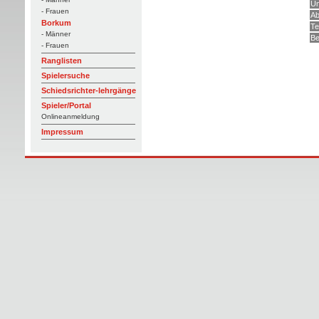
Um
- Frauen
Ab
Borkum
Te
- Männer
Be
- Frauen
Ranglisten
Spielersuche
Schiedsrichter-lehrgänge
Spieler/Portal
Onlineanmeldung
Impressum