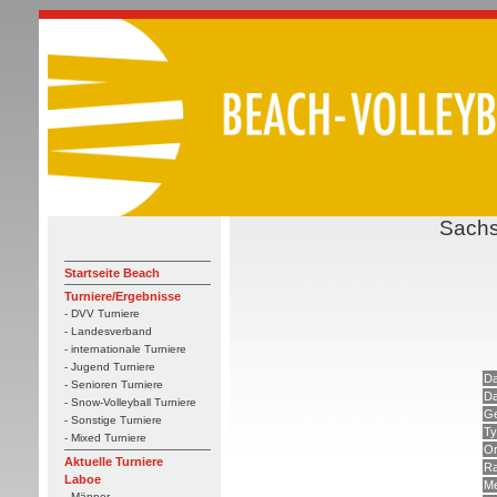
Sachs
Startseite Beach
Turniere/Ergebnisse
- DVV Turniere
- Landesverband
- internationale Turniere
- Jugend Turniere
Da
- Senioren Turniere
Da
- Snow-Volleyball Turniere
Ge
- Sonstige Turniere
Ty
- Mixed Turniere
Or
Aktuelle Turniere
Ra
Laboe
Me
- Männer