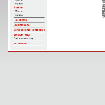
Me
- Frauen
Um
Borkum
Ab
- Männer
Te
- Frauen
Be
Ranglisten
Spielersuche
Schiedsrichter-lehrgänge
Spieler/Portal
Onlineanmeldung
Impressum