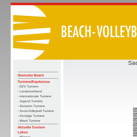
Sa
Startseite Beach
Turniere/Ergebnisse
- DVV Turniere
- Landesverband
- internationale Turniere
- Jugend Turniere
- Senioren Turniere
Da
- Snow-Volleyball Turniere
Da
- Sonstige Turniere
Ge
- Mixed Turniere
Ty
Aktuelle Turniere
Or
Laboe
Ra
- Männer