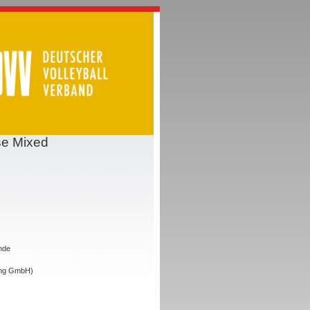
se Mixed
nde
ing GmbH)