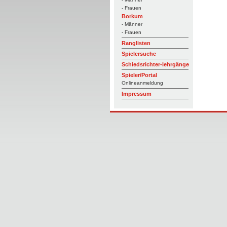
- Frauen
Borkum
- Männer
- Frauen
Ranglisten
Spielersuche
Schiedsrichter-lehrgänge
Spieler/Portal
Onlineanmeldung
Impressum