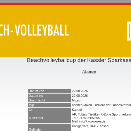
Beachvolleyballcup der Kassler Sparkas
Allgemein
Datum von
22.08.2026
Datum bis
22.08.2026
Geschlecht
Mixed
Typ
offenen Mixed-Turniere der Landesverbä
Ort
Kassel
AP: Tobias Tiedtke (X-Zone Sportmarket
Ausrichter
Tel.: 0178/ 3497555
Mail: info@x-z-o-n-e.de
Königsplatz, 34117 Kassel
Gelände