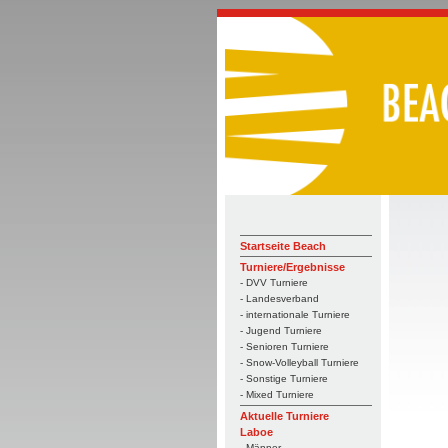
Startseite Beach
Turniere/Ergebnisse
- DVV Turniere
- Landesverband
- internationale Turniere
- Jugend Turniere
- Senioren Turniere
- Snow-Volleyball Turniere
- Sonstige Turniere
- Mixed Turniere
Aktuelle Turniere
Laboe
- Männer