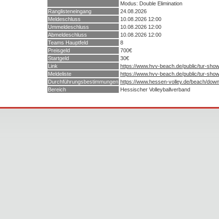
Modus: Double Elimination
Ranglisteneingang
24.08.2026
Meldeschluss
10.08.2026 12:00
Ummeldeschluss
10.08.2026 12:00
Abmeldeschluss
10.08.2026 12:00
Teams Hauptfeld
8
Preisgeld
700€
Startgeld
30€
Link
https://www.hvv-beach.de/public/tur-sho
Meldeliste
https://www.hvv-beach.de/public/tur-sho
Durchführungsbestimmungen
https://www.hessen-volley.de/beach/down
Bereich
Hessischer Volleyballverband