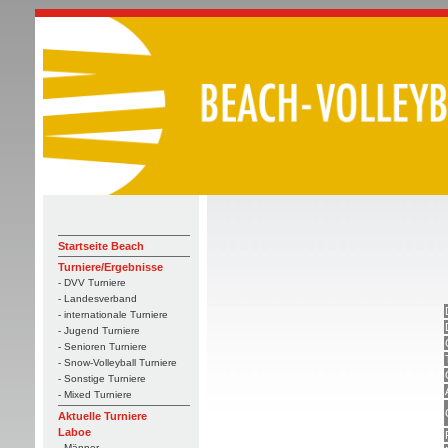
Startseite Beach
Turniere/Ergebnisse
- DVV Turniere
- Landesverband
- internationale Turniere
- Jugend Turniere
- Senioren Turniere
- Snow-Volleyball Turniere
- Sonstige Turniere
- Mixed Turniere
Aktuelle Turniere
Laboe
- Männer