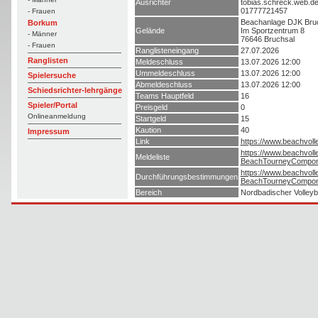
Ausrichter
tobias.schreck.web.
01777721457
- Frauen
Beachanlage DJK Bru
Borkum
Gelände
Im Sportzentrum 8
- Männer
76646 Bruchsal
- Frauen
Ranglisteneingang
27.07.2026
Ranglisten
Meldeschluss
13.07.2026 12:00
Ummeldeschluss
13.07.2026 12:00
Spielersuche
Abmeldeschluss
13.07.2026 12:00
Schiedsrichter-lehrgänge
Teams Hauptfeld
16
Spieler/Portal
Preisgeld
0
Onlineanmeldung
Startgeld
15
Kaution
40
Impressum
Link
https://www.beachvoll
https://www.beachvoll
Meldeliste
BeachTourneyCompon
https://www.beachvoll
Durchführungsbestimmungen
BeachTourneyCompon
Bereich
Nordbadischer Volleyb