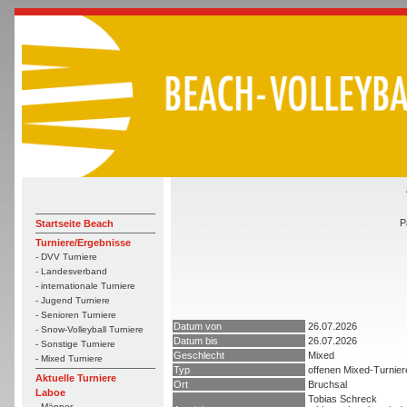
P
Startseite Beach
Turniere/Ergebnisse
- DVV Turniere
- Landesverband
- internationale Turniere
- Jugend Turniere
- Senioren Turniere
Datum von
26.07.2026
- Snow-Volleyball Turniere
Datum bis
26.07.2026
- Sonstige Turniere
Geschlecht
Mixed
- Mixed Turniere
Typ
offenen Mixed-Turnie
Aktuelle Turniere
Ort
Bruchsal
Laboe
Tobias Schreck
- Männer